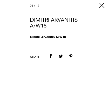
01
/
12
DIMITRI ARVANITIS
A/W18
Dimitri Arvanitis A/W18
SHARE