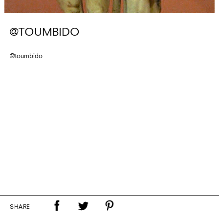
@TOUMBIDO
@toumbido
SHARE